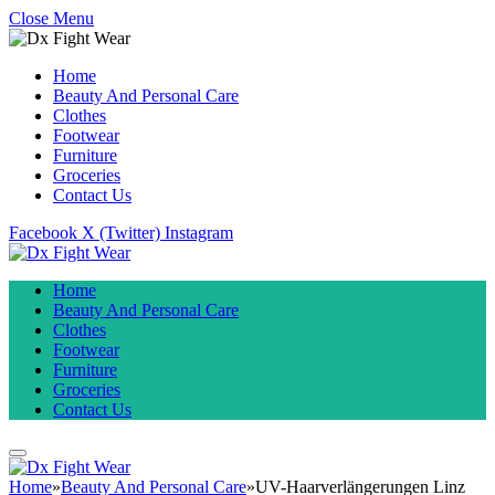
Close Menu
Home
Beauty And Personal Care
Clothes
Footwear
Furniture
Groceries
Contact Us
Facebook
X (Twitter)
Instagram
Home
Beauty And Personal Care
Clothes
Footwear
Furniture
Groceries
Contact Us
Home
»
Beauty And Personal Care
»
UV-Haarverlängerungen Linz