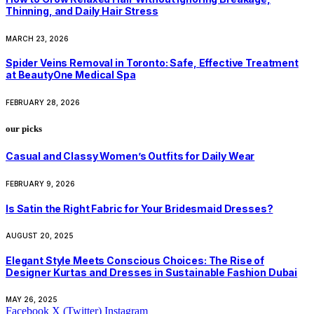
Thinning, and Daily Hair Stress
MARCH 23, 2026
Spider Veins Removal in Toronto: Safe, Effective Treatment
at BeautyOne Medical Spa
FEBRUARY 28, 2026
our picks
Casual and Classy Women’s Outfits for Daily Wear
FEBRUARY 9, 2026
Is Satin the Right Fabric for Your Bridesmaid Dresses?
AUGUST 20, 2025
Elegant Style Meets Conscious Choices: The Rise of
Designer Kurtas and Dresses in Sustainable Fashion Dubai
MAY 26, 2025
Facebook
X (Twitter)
Instagram